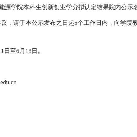
2学期能源学院本科生创新创业学分拟认定结果院内公示名单
异议，请于本公示发布之日起
5个工作日内，向学院
1
1
日至
6月1
8
日。
edu.cn