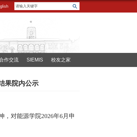
glish
合作交流
SIEMIS
校友之家
定结果院内公示
神，对能源学院202
6
年
6月申