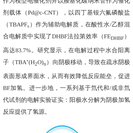
作为模型电催化剂并以羧基化碳纳米管作为催化
剂载体（Pd@c-CNT），以四丁基铵六氟磷酸盐
（TBAPF₆）作为辅助电解质，在酸性水/乙醇混
合电解质中实现了DHBF法拉第效率（FE
）
DHBF
高达83.7%。研究显示，在电解过程中水合阳离
子（TBA⁺(H
O)
）向阴极移动，导致在疏水阴极
2
n
表面形成界面水，从而有效降低反应能垒，促进
BF加氢。进一步地，一系列基于氘代和/或非氘
代试剂的电解实验证实：阳极水分解为阴极加氢
反应提供了氢源。